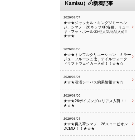
Kamisu）の新着記事
2026/08/07
★☆★ジャッカル・キングジミーヘン
ジ、シマノ・26ネッサXR各種、リュー
ギ・フットボールG2他人気商品入荷!!
★☆★
2026/08/06
★☆★トレフルクリエーション ミラー
ジュ・フルージュ改、テイルウォーク
ドラフトウェイカー入荷！！☆★☆
2026/08/06
★☆★涸沼シーバス釣果情報☆★☆
2026/08/06
★☆★26ポイズングロリアス入荷！！
★☆★
2026/08/04
★☆★再入荷シマノ 26スコーピオン
DCMD ！！★☆★