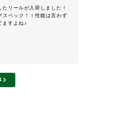
したリールが入荷しました！
グスペック！！性能は言わず
てますよね♪
事