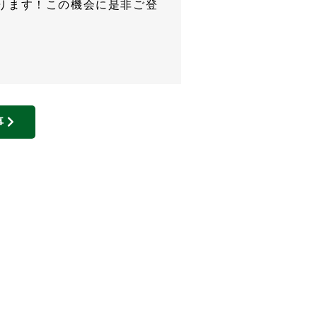
ります！この機会に是非ご登
事