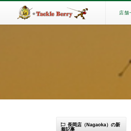
店舗
長岡店（Nagaoka）の新
着記事