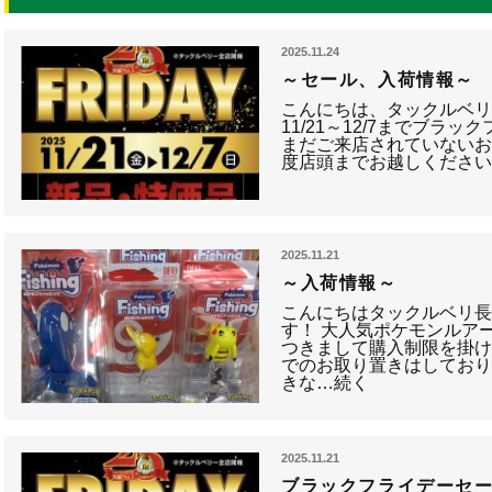
2025.11.24
～セール、入荷情報～
こんにちは、タックルベリー長
11/21～12/7までブラ
まだご来店されていない
度店頭までお越しください
2025.11.21
～入荷情報～
こんにちはタックルベリ長
す！ 大人気ポケモンルア
つきまして購入制限を掛
でのお取り置きはしており
きな…続く
2025.11.21
ブラックフライデーセ