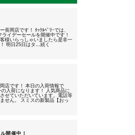
岡店です！ ﾀｯｸﾙﾍﾞﾘｰでは、
ックフライデーセールを開催中です！
お客様いらっしゃいましたら是非一
！ 明日25日はタ…続く
岡店です！ 本日の入荷情報で
ーの入荷になります！ 人気商品に
けさせていただいています。電話等
ません。 スミスの新製品【おっ
ール開催中！