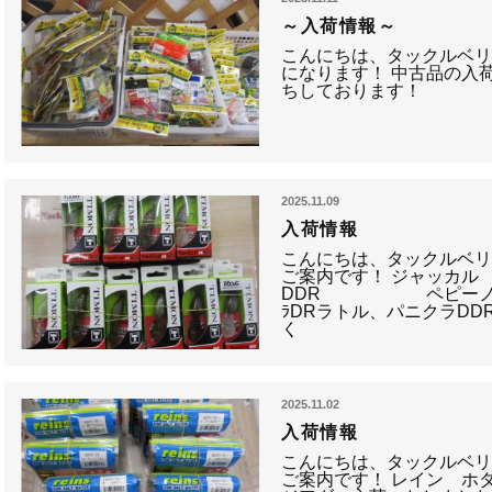
～入荷情報～
こんにちは、タックルベリ
になります！ 中古品の入
ちしております！
2025.11.09
入荷情報
こんにちは、タックルベ
ご案内です！ ジャッカル
DDR ペピーノSR、
ﾗDRラトル、パニクラDD
く
2025.11.02
入荷情報
こんにちは、タックルベ
ご案内です！ レイン ホ