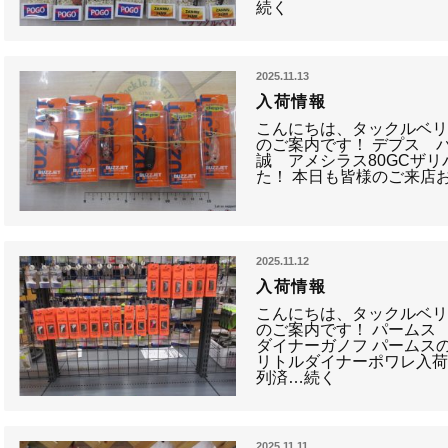
続く
2025.11.13
入荷情報
こんにちは、タックルベ
のご案内です！ デプス 
誠 アメシラス80GCザリ
た！ 本日も皆様のご来店
2025.11.12
入荷情報
こんにちは、タックルベ
のご案内です！ パームス
ダイナーガノフ パームス
リトルダイナーポワレ入
列済…続く
2025.11.11