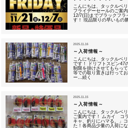
こんにちは、タックルベリ
フライデーセールのご案内です
12/7(日)までブラック
す！ 現品限りの早いもの
2025.11.16
～入荷情報～
こんにちは、タックルベリ
です！ ドリフトスピン47
制限を掛けさせてもらって
等での取り置きは行ってお
ー…続く
2025.11.15
～入荷情報～
こんにちは、タックルベ
ご案内です！ ムカイ コラ
キャ、釣りにハマる。」
た！各商品少量の入荷に