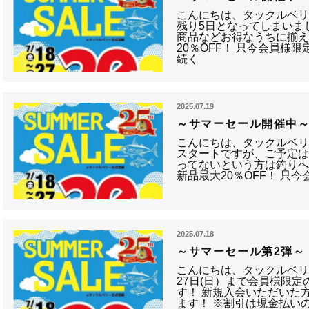
こんにちは、タックルベリ
残り5日となってしまいま
商品などお得なうちに揃え
20％OFF！ 只今会員様限
続く
2025.07.19
～サマーセール開催中
こんにちは、タックルベリ
スタートですが、ご予定は
ってないという方は釣り
新品最大20％OFF！ 只
2025.07.18
～サマーセール第2弾～
こんにちは、タックルベリー
27日(日）まで会員様限定
す！ 新規入会いただいた
ます！ ※割引は現金払い