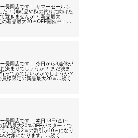
ー長岡店です！ サマーセールも
した！ 消耗品や秋の釣りに向けた
て置きませんか？ 新品最大
定の新品最大20％OFF開催中！…
～
ー長岡店です！ 今日から3連休が
お決まりでしょうか？ まだ決ま
へ行ってみてはいかがでしょうか？
今会員様限定の新品最大20％…続く
長岡店です！ 本日18日(金)～
の新品最大20％OFFがスタートで
方も、通常2％の割引が10％になり
のみ対象になります。…続く