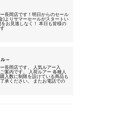
リー長岡店です！明日からのセール
(金)よりサマーセールがスタートい
間をお見逃しなく！ 本日も皆様の
ます
ール～
ー長岡店です。 人気ルアー入
ご案内です。 入荷ルアー 各種人
ご購入数に制限を設けている商品も
了承ください。 またお電話での