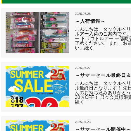
2025.07.28
～入荷情報～
こんにちは、タックルベリ
ルアー入荷のご案内です。
ー トラウトルアー 一部
了承ください。 また、お
い…続く
2025.07.27
～サマーセール最終日
こんにちは、タックルベリ
ル最終日となります！ 先
んのお持ち込みありがとう
20％OFF！ 只今会員様限
続く
2025.07.23
～サマーセール開催中