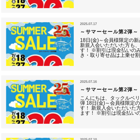
2025.07.17
～サマーセール第2弾～
18日(金)～会員様限定の
新規入会いただいた方も、
す！ ※割引は現金払いの
き・取り寄せ品は上乗せ割
2025.07.16
～サマーセール第2弾～
こんにちは、タックルベリ
弾 18日(金)～会員様限定
す！ 新規入会いただいた
ます！ ※割引は現金払い
2025.07.10