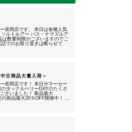
ー長岡店です。 本日は各種人気
 ソルトルアー バス・ナマズルア
商品は数量制限がございますのでご
電話でのお取り置きは断らせて
＆中古商品大量入荷～
ー長岡店です！ 本日サマーセー
日のタックルベリーDAYのたくさ
ございました！ 新品最大
定の新品最大20％OFF開催中！ …
～