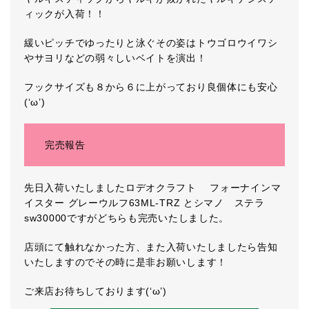
ィックが入荷！！
緩いピッチでゆったりと泳ぐその姿はトウゴロウイワシ
やサヨリなどの弱々しいベイトを演出！
フックサイズも８から６に上がっており良個体にも安心
(‘ω’)
完売報告
先日入荷いたしましたロデオクラフト フォーナインマ
イスター グレーウルフ63ML-TRZ とシマノ ステラ
sw30000ですがどちらも完売いたしました。
店頭にて触れなかった方、また入荷いたしましたら告知
いたしますのでその時に是非お願いします！
ご来店お待ちしております(‘ω’)