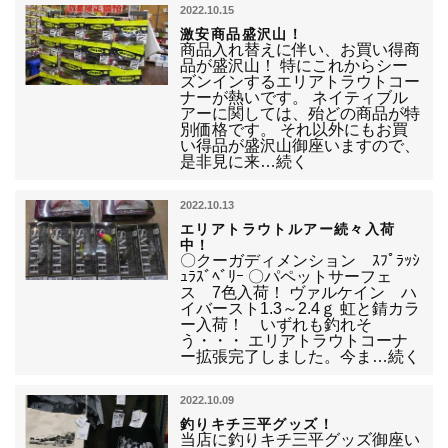
2022.10.15
激安商品盛沢山！
商品入れ替えに伴い、お買い得商
品が盛沢山！ 特にこれからシー
ズンインするエリアトラウトコー
ナーが熱いです。 ネイティブル
アーに関しては、殆どの商品が特
別価格です。 それ以外にもお買
い得品が盛沢山御座いますので、
是非見に来…続く
2022.10.13
エリアトラウトルアー続々入荷
中！
〇クーガディメンション ｽﾌﾟﾗｯｼ
ｭﾗｽﾞﾍﾞﾘｰ 〇パペットサーフェ
ス 7色入荷！ ヴァルケイン ハ
イバースト1.3～2.4ｇ 虹と錆カラ
ー入荷！ いずれも釣れそ
う・・・ エリアトラウトコーナ
ー拡張完了しました。今ま…続く
2022.10.09
釣りキチ三平グッズ！
当店に釣りキチ三平グッズ御座い