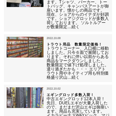
ます。Tシャツ、パーカー、トー
トバッグ、キャンパスアートが御
座います。懐かしの商品です。
現在、ショアからのイナダが好調
です。ショアジグロッドが多数入
荷しております。 ソルトルアー
が数量限定…続く
2022.10.08
トラウト用品 数量限定価格！
トラウトコーナー、入口横に移動
しました。只今６面で展開してお
ります。それに伴い以前からある
商品をマークダウンしました。
数量限定で値下げ処理しました。
遣り過ぎたかも・・・ エリアト
ラウト用やネイティブ用も特別価
格盛り沢山…続く
2022.10.02
エギングロッド多数入荷！
中古エギングロッド12本入荷！
先日、DUELエギが大量入荷した
ので、まだまだ沢山エギは御座い
ます。用品も充実しています。
イカラビーナ３WAYピック マジ