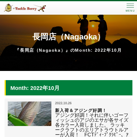
MENU
長岡店（Nagaoka）
『長岡店（Nagaoka）』のMonth: 2022年10月
Month: 2022年10月
2022.10.26
新入荷＆アジング好調！
アジング好調！それに伴いゴーフ
ィッシュのアジのエサが各サイズ
各カラー入荷しました。 ラッキ
ークラフトのエリアトラウトルア
ーが入荷！ FCTﾃﾞｨｰﾌﾟｸﾗﾋﾟｰ、ｱ