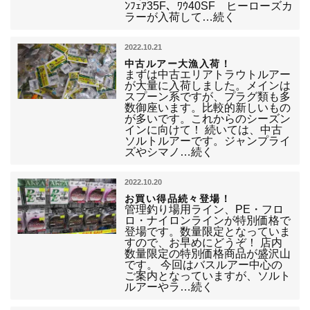
ﾝﾌｪｱ35F、ﾜｳ40SF ヒーローズカ
ラーが入荷して…続く
2022.10.21
中古ルアー大漁入荷！
まずは中古エリアトラウトルアー
が大量に入荷しました。メインは
スプーン系ですが、プラグ類も多
数御座います。比較的新しいもの
が多いです。これからのシーズン
インに向けて！ 続いては、中古
ソルトルアーです。ジャンプライ
ズやシマノ…続く
2022.10.20
お買い得品続々登場！
管理釣り場用ライン、PE・フロ
ロ・ナイロンラインが特別価格で
登場です。数量限定となっていま
すので、お早めにどうぞ！ 店内
数量限定の特別価格商品が盛沢山
です。 今回はバスルアー中心の
ご案内となっていますが、ソルト
ルアーやラ…続く