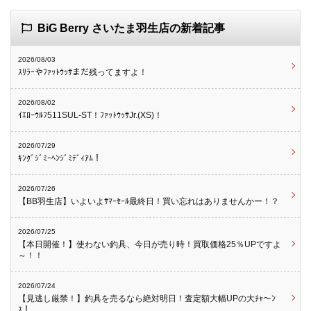
BiG Berry さいたま羽生店の新着記事
2026/08/03
ｽﾘﾗｰやﾌｧｯﾄｳｯｻまだ残ってますよ！
2026/08/02
ｲｴﾛｰｳﾙﾌ511SUL-ST！ﾌｧｯﾄｳｯｻJr.(XS)！
2026/07/29
ｷﾝｸﾞｼﾞﾐｰﾍﾝｼﾞﾐﾃﾞｨｱﾑ！
2026/07/26
【BB羽生店】いよいよｻﾏｰｾｰﾙ最終日！買い忘れはありませんかー！？
2026/07/25
【本日開催！】使わない釣具、今日が売り時！買取価格25％UPですよ
～！！
2026/07/24
【見逃し厳禁！】釣具を売るなら絶対明日！査定額大幅UPの大ﾁｬ～ﾝ
ｽ！