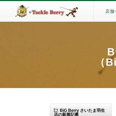
店舗
B
（Bi
BiG Berry さいたま羽生
店の新着記事