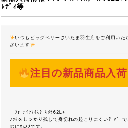
ﾚﾃﾞｨ等
いつもビッグベリーさいたま羽生店をご利用いた
ざいます
注目の新品商品入荷
・ﾌｫｰﾅｲﾝﾏｲｽﾀｰｷﾒﾗ62L+
ﾌｯｸをしっかり残して身切れの起こりにくいﾃｰﾊﾟｰ
のにｵｽｽﾒです。