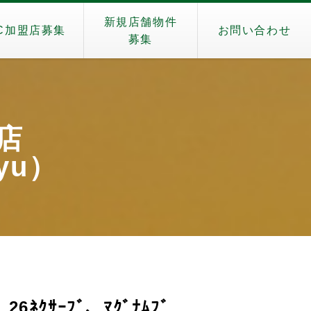
新規店舗物件
C加盟店募集
お問い合わせ
募集
生店
nyu）
6ﾈｸｻｰﾌﾞ、ﾏｸﾞﾅﾑﾌﾞ