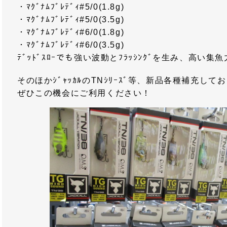
・ﾏｸﾞﾅﾑﾌﾞﾚﾃﾞｨ#5/0(1.8g)
・ﾏｸﾞﾅﾑﾌﾞﾚﾃﾞｨ#5/0(3.5g)
・ﾏｸﾞﾅﾑﾌﾞﾚﾃﾞｨ#6/0(1.8g)
・ﾏｸﾞﾅﾑﾌﾞﾚﾃﾞｨ#6/0(3.5g)
ﾃﾞｯﾄﾞｽﾛｰでも強い波動とﾌﾗｯｼﾝｸﾞを生み、高い集
そのほかｼﾞｬｯｶﾙのTNｼﾘｰｽﾞ等、新品各種補充して
ぜひこの機会にご利用ください！