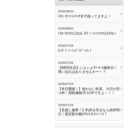
2026/08/03
ｽﾘﾗｰやﾌｧｯﾄｳｯｻまだ残ってますよ！
2026/08/02
ｲｴﾛｰｳﾙﾌ511SUL-ST！ﾌｧｯﾄｳｯｻJr.(XS)！
2026/07/29
ｷﾝｸﾞｼﾞﾐｰﾍﾝｼﾞﾐﾃﾞｨｱﾑ！
2026/07/26
【BB羽生店】いよいよｻﾏｰｾｰﾙ最終日！
買い忘れはありませんかー！？
2026/07/25
【本日開催！】使わない釣具、今日が売
り時！買取価格25％UPですよ～！！
2026/07/24
【見逃し厳禁！】釣具を売るなら絶対明
日！査定額大幅UPの大ﾁｬ～ﾝｽ！