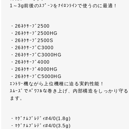
1～3g前後のｽﾌﾟｰﾝをﾅｲﾛﾝﾗｲﾝで使うのに最適！
・26ﾈｸｻｰﾌﾞ2500
・26ﾈｸｻｰﾌﾞ2500HG
・26ﾈｸｻｰﾌﾞ2500S
・26ﾈｸｻｰﾌﾞC3000
・26ﾈｸｻｰﾌﾞC3000HG
・26ﾈｸｻｰﾌﾞ4000
・26ﾈｸｻｰﾌﾞ4000HG
・26ﾈｸｻｰﾌﾞC5000HG
ｴﾝﾄﾘｰ機ながら上位機種に迫る実釣性能！
ｽﾑｰｽﾞでﾊﾟﾜﾌﾙな巻き上げ、内部構造をしっかり
ます。
・ﾏｸﾞﾅﾑﾌﾞﾚﾃﾞｨ#4/0(1.8g)
・ﾏｸﾞﾅﾑﾌﾞﾚﾃﾞｨ#4/0(3.5g)