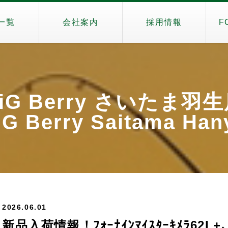
一覧
会社案内
採用情報
F
iG Berry さいたま羽
G Berry Saitama Ha
2026.06.01
新品入荷情報！ﾌｫｰﾅｲﾝﾏｲｽﾀｰｷﾒﾗ62L+、2