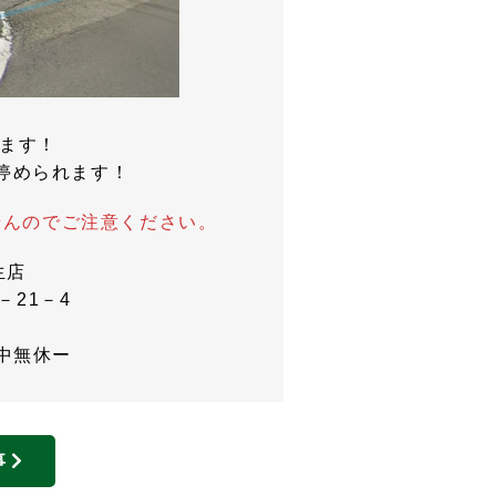
れます！
停められます！
せんのでご注意ください。
生店
－21－4
年中無休ー
事