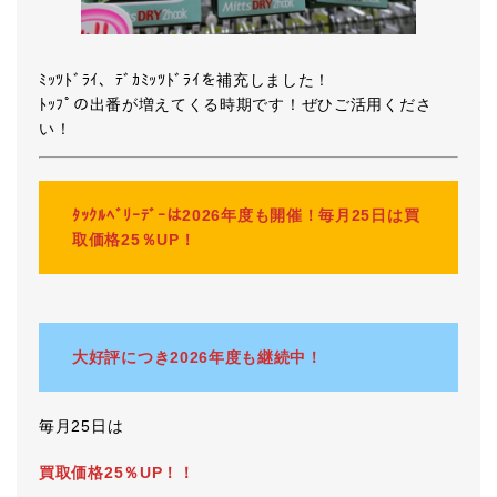
ﾐｯﾂﾄﾞﾗｲ、ﾃﾞｶﾐｯﾂﾄﾞﾗｲを補充しました！
ﾄｯﾌﾟの出番が増えてくる時期です！ぜひご活用くださ
い！
ﾀｯｸﾙﾍﾞﾘｰﾃﾞｰは2026年度も開催！毎月25日は買
取価格25％UP！
大好評につき2026年度も継続中！
毎月25日は
買取価格25％UP！！