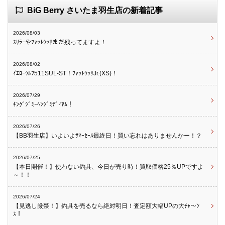
BiG Berry さいたま羽生店の新着記事
2026/08/03
ｽﾘﾗｰやﾌｧｯﾄｳｯｻまだ残ってますよ！
2026/08/02
ｲｴﾛｰｳﾙﾌ511SUL-ST！ﾌｧｯﾄｳｯｻJr.(XS)！
2026/07/29
ｷﾝｸﾞｼﾞﾐｰﾍﾝｼﾞﾐﾃﾞｨｱﾑ！
2026/07/26
【BB羽生店】いよいよｻﾏｰｾｰﾙ最終日！買い忘れはありませんかー！？
2026/07/25
【本日開催！】使わない釣具、今日が売り時！買取価格25％UPですよ
～！！
2026/07/24
【見逃し厳禁！】釣具を売るなら絶対明日！査定額大幅UPの大ﾁｬ～ﾝ
ｽ！