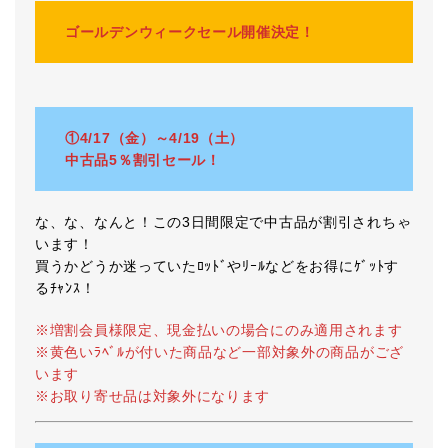
ゴールデンウィークセール開催決定！
①4/17（金）～4/19（土）
中古品5％割引セール！
な、な、なんと！この3日間限定で中古品が割引されちゃ
います！
買うかどうか迷っていたﾛｯﾄﾞやﾘｰﾙなどをお得にｹﾞｯﾄす
るﾁｬﾝｽ！
※増割会員様限定、現金払いの場合にのみ適用されます
※黄色いﾗﾍﾞﾙが付いた商品など一部対象外の商品がござ
います
※お取り寄せ品は対象外になります