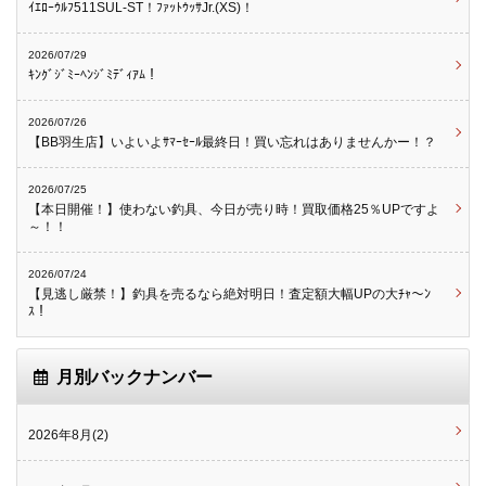
ｲｴﾛｰｳﾙﾌ511SUL-ST！ﾌｧｯﾄｳｯｻJr.(XS)！
2026/07/29
ｷﾝｸﾞｼﾞﾐｰﾍﾝｼﾞﾐﾃﾞｨｱﾑ！
2026/07/26
【BB羽生店】いよいよｻﾏｰｾｰﾙ最終日！買い忘れはありませんかー！？
2026/07/25
【本日開催！】使わない釣具、今日が売り時！買取価格25％UPですよ
～！！
2026/07/24
【見逃し厳禁！】釣具を売るなら絶対明日！査定額大幅UPの大ﾁｬ～ﾝ
ｽ！
月別バックナンバー
2026年8月(2)