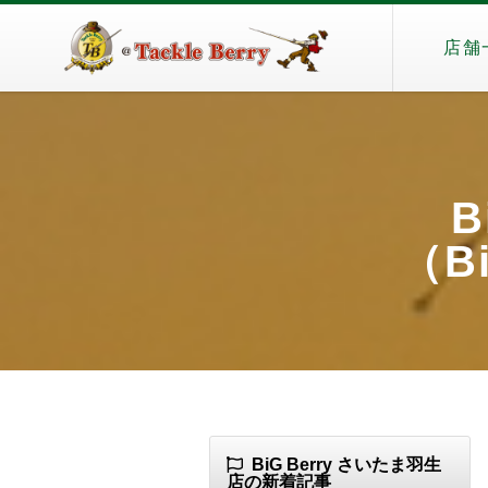
店舗
B
（Bi
BiG Berry さいたま羽生
店の新着記事