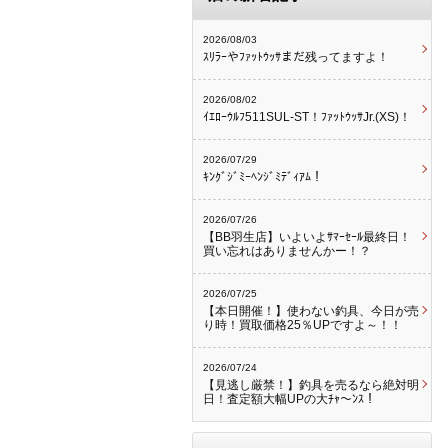
2026/08/03
ｽﾘﾗｰやﾌｧｯﾄｳｯｻまだ残ってますよ！
2026/08/02
ｲｴﾛｰｳﾙﾌ511SUL-ST！ﾌｧｯﾄｳｯｻJr.(XS)！
2026/07/29
ｷﾝｸﾞｼﾞﾐｰﾍﾝｼﾞﾐﾃﾞｨｱﾑ！
2026/07/26
【BB羽生店】いよいよｻﾏｰｾｰﾙ最終日！
買い忘れはありませんかー！？
2026/07/25
【本日開催！】使わない釣具、今日が売
り時！買取価格25％UPですよ～！！
2026/07/24
【見逃し厳禁！】釣具を売るなら絶対明
日！査定額大幅UPの大ﾁｬ～ﾝｽ！