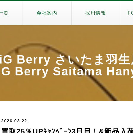
一覧
会社案内
採用情報
F
iG Berry さいたま羽
G Berry Saitama Ha
2026.03.22
買取25％UPｷｬﾝﾍﾟｰﾝ3日目！&新品