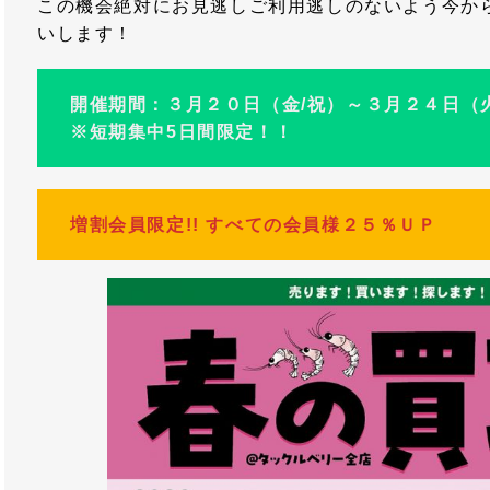
この機会絶対にお見逃しご利用逃しのないよう今か
いします！
開催期間：３月２０日（金/祝）～３月２４日（
※短期集中5日間限定！！
増割会員限定!! すべての会員様２５％ＵＰ