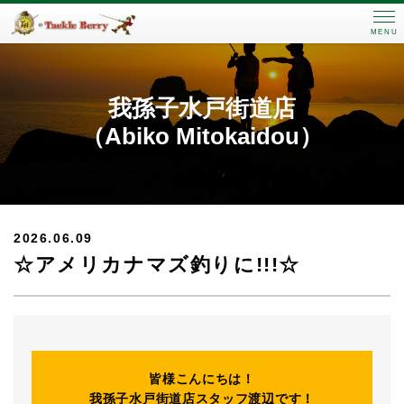
MENU
我孫子水戸街道店
（Abiko Mitokaidou）
2026.06.09
☆アメリカナマズ釣りに!!!☆
皆様こんにちは！
我孫子水戸街道店スタッフ渡辺です！