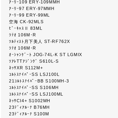
ｱｰﾘｰ109 ERY-109MMH
ｱｰﾘｰ97 ERY-97MMH
ｱｰﾘｰ99 ERY-99ML
空海 CK-92MLS
ﾋﾞｰｷｬｽⅡ 83ML
ﾗﾃｵ 106M･R
ｿﾙﾃｨｽﾄ月下美人 ST-RF762X
ﾗﾃｵ 106M･R
ｵｰｼｬﾝｹﾞｰﾄ JOG-74L-K ST LGMIX
ｿｱﾚTTｱｼﾞﾝｸﾞ S610L-S
ﾈｯｻXR S112M+
ｺﾙﾄｽﾅｲﾊﾟｰSS LSJ100L
21ｺﾙﾄｽﾅｲﾊﾟｰBB S100MH-3
ｺﾙﾄｽﾅｲﾊﾟｰSS S106MH
ｺﾙﾄｽﾅｲﾊﾟｰSS LSJ100ML
ﾈｯｻCI4+ S1002MH
23ﾃﾞｨｱﾙｰﾅ B76MH
23ﾃﾞｨｱﾙｰﾅ S100M