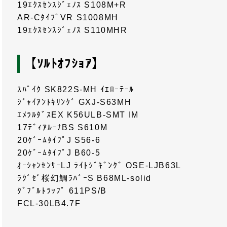
19ｴｸｽｾﾝｽｼﾞｪﾉｽ S108M+R
AR-CﾀｲﾌﾟVR S1008MH
19ｴｸｽｾﾝｽｼﾞｪﾉｽ S110MHR
【ｿﾙﾄｵﾌｼｮｱ】
ｽﾊﾟｲｸ SK822S-MH ｲｴﾛｰﾃｰﾙ
ｼﾞｬｲｱﾝﾄｷﾘﾝｸﾞ GXJ-S63MH
ｴﾒﾗﾙﾀﾞｽEX K56ULB-SMT IM
17ﾃﾞｨｱﾙｰﾅBS S610M
20ｹﾞｰﾑﾀｲﾌﾟJ S56-6
20ｹﾞｰﾑﾀｲﾌﾟJ B60-5
ｵｰｼｬﾝｾﾝｻｰLJ ﾗｲﾄｼﾞｷﾞﾝｸﾞ OSE-LJB63L
ﾗｸﾞｾﾞ桜幻鯛ﾗﾊﾞｰS B68ML-solid
ﾀﾞﾌﾞﾙﾄﾗｯﾌﾟ 611PS/B
FCL-30LB4.7F