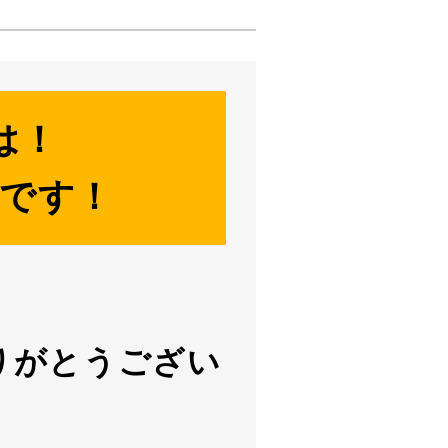
は！
店です！
りがとうござい