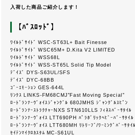
入荷した商品ご紹介します！
【ﾊﾞｽﾛｯﾄﾞ】
ﾜｲﾙﾄﾞｻｲﾄﾞ WSC-ST63L+ Bait Finesse
ﾜｲﾙﾄﾞｻｲﾄﾞ WSC65M+ D.Kita V2 LIMITED
ﾜｲﾙﾄﾞｻｲﾄﾞ WSS68L
ﾜｲﾙﾄﾞｻｲﾄﾞ WSS-ST65L Solid Tip Model
ﾃﾞｲｽﾞ DYS-S63UL/SFS
ﾃﾞｲｽﾞ DYC-68BB
ｺﾞｰｴﾓｰｼｮﾝ GES-644L
ﾘﾝｸｽ LINKS-FM68CMJ”Fast Moving Special”
ﾛｰﾄﾞﾗﾝﾅｰｳﾞｫｲｽｼﾞｬﾝｸﾞﾙ 680JMHS ｼﾞｬﾝｸﾞﾙｽﾋﾟﾝ
ﾛｰﾄﾞﾗﾝﾅｰｽﾄﾗｸﾁｬｰNXS STN610LLS ﾌｨﾈｽﾊﾞｰｻﾀｲﾙ
ﾛｰﾄﾞﾗﾝﾅｰｳﾞｫｲｽ LTT690PH ﾊﾟﾗﾎﾞﾘｯｸﾍﾋﾞｰﾊﾞｰｻﾀｲﾙ
ﾛｰﾄﾞﾗﾝﾅｰｳﾞｫｲｽ LTT680MH ﾘﾄﾘｰﾌﾞ/ﾜｰﾐﾝｸﾞﾊﾞｰｻﾀｲ
ｾｲﾃﾝﾏｲｸﾛｶｽﾀﾑ MC-S61UL