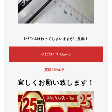
ｼｰｽﾞﾝは終わってしまいますが、是非！
◇ﾀｯｸﾙﾍﾞﾘｰDay◇
買取25%UP！
宜しくお願い致します！