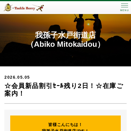
MENU
我孫子水戸街道店
（Abiko Mitokaidou）
2026.05.05
☆会員新品割引ｾｰﾙ残り2日！☆在庫ご
案内！
皆様こんにちは！