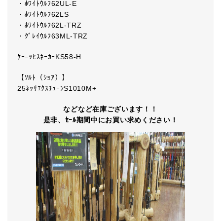
・ﾎﾜｲﾄｳﾙﾌ62UL-E
・ﾎﾜｲﾄｳﾙﾌ62LS
・ﾎﾜｲﾄｳﾙﾌ62L-TRZ
・ｸﾞﾚｲｳﾙﾌ63ML-TRZ
ｹｰﾆｯﾋｽﾈｰｶｰKS58-H
【ｿﾙﾄ（ｼｮｱ）】
25ﾈｯｻｴｸｽﾁｭｰﾝS1010M+
などなど在庫ございます！！
是非、ｾｰﾙ期間中にお買い求めください！