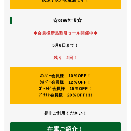
我孫子水戸街道店です！
☆GWｾｰﾙ☆
◆
会員様新品割引セール開催中
◆
5月6日まで！
残り 2日！
ﾒﾝﾊﾞｰ会員様 10％OFF！
ｼﾙﾊﾞｰ会員様 12％OFF！
ｺﾞｰﾙﾄﾞ会員様 15％OFF！
ﾌﾟﾗﾁﾅ会員様 20％OFF!!!!
是非ご利用ください！
在庫ご紹介！