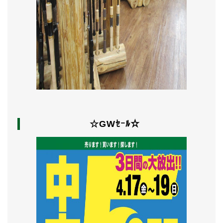
☆GWｾｰﾙ☆