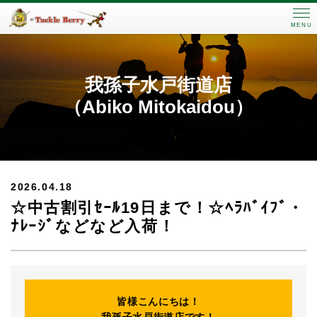
MENU
我孫子水戸街道店
（Abiko Mitokaidou）
2026.04.18
☆中古割引ｾｰﾙ19日まで！☆ﾍﾗﾊﾞｲﾌﾞ・
ﾅﾚｰｼﾞなどなど入荷！
皆様こんにちは！