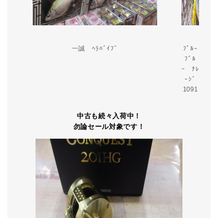
一誠 ﾍﾗﾊﾞｲﾌﾞ
ﾌﾞﾙｰ
ﾌﾞﾙ
ｰ ﾅﾚ
ｰｼﾞ
1091
中古も続々入荷中！
勿論セール対象です！