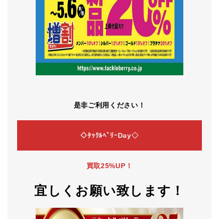
是非ご利用ください！
◇ﾀｯｸﾙﾍﾞﾘｰDay◇
買取25%UP！
宜しくお願い致します！