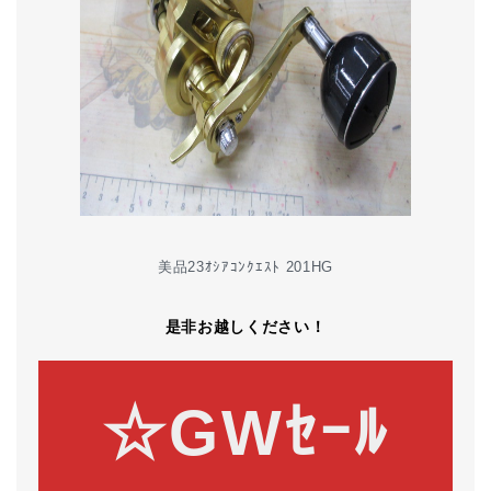
美品23ｵｼｱｺﾝｸｴｽﾄ 201HG
是非お越しください！
☆GWｾｰﾙ