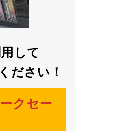
利用して
ください！
ークセー