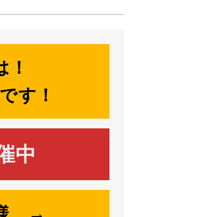
は！
店です！
催中
員様 →