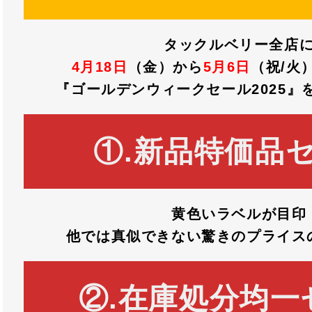
タックルベリー全店
4月18日
（金）から
5月6日
（祝/火
『ゴールデンウィークセール2025』
①.新品特価品セ
黄色いラベルが目印
他では真似できない驚きのプライス
②.在庫処分均一セ