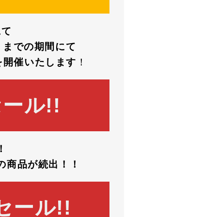
にて
）までの期間にて
を開催いたします
！
ール!!
！
の商品が続出！！
ール!!