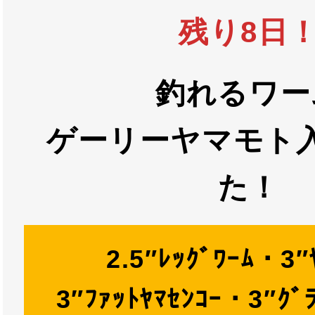
残り8日
釣れるワー
ゲーリーヤマモト
た！
2.5″ﾚｯｸﾞﾜｰﾑ・3″
3″ﾌｧｯﾄﾔﾏｾﾝｺｰ・3″ｸﾞ