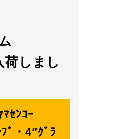
！
ム
入荷しまし
ﾔﾏｾﾝｺｰ
ﾗﾌﾞ・4″ｸﾞﾗ