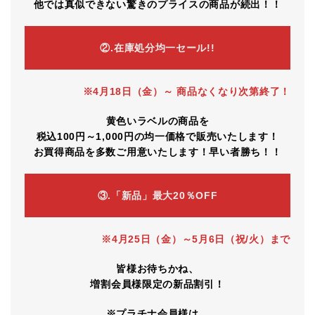
他では真似できない驚きのプライスの商品が続出！！
②.在庫処分均一セール!!
※4月18日（金）～ 商品なくなり次第終了！
黄色いラベルの商品を
税込100円～1,000円の均一価格で販売いたします！
お買得商品を多数ご用意いたします！早い者勝ち！！
③.「新品」最大20％OFF
※4月25日（金）～5月6日（祝/火）まで
皆様お待ちかね、
増割会員様限定の新品割引！
※プラチナ会員様は、