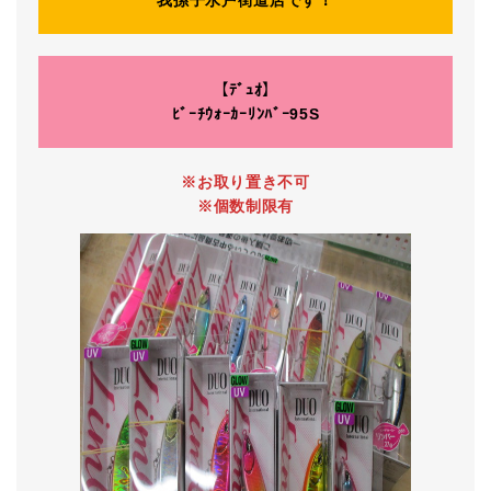
我孫子水戸街道店です！
【ﾃﾞｭｵ】
ﾋﾞｰﾁｳｫｰｶｰﾘﾝﾊﾞｰ95S
※お取り置き不可
※個数制限有