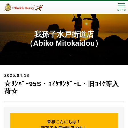
MENU
我孫子水戸街道店
（Abiko Mitokaidou）
2025.04.18
☆ﾘﾝﾊﾞｰ95S・ｺｲｹｻﾝﾀﾞｰL・旧ｺｲｹ等入
荷☆
皆様こんにちは！