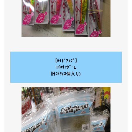
【ﾊｲﾄﾞｱｯﾌﾟ】
ｺｲｹｻﾝﾀﾞｰL
旧ｺｲｹ(3個入り)