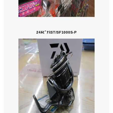
24ﾙﾋﾞｱｽST/SF1000S-P