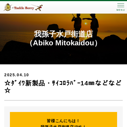
MENU
我孫子水戸街道店
（Abiko Mitokaidou）
2025.04.10
☆ﾀﾞｲﾜ新製品・ｻｲｺﾛﾗﾊﾞｰ14㎜などなど
☆
皆様こんにちは！