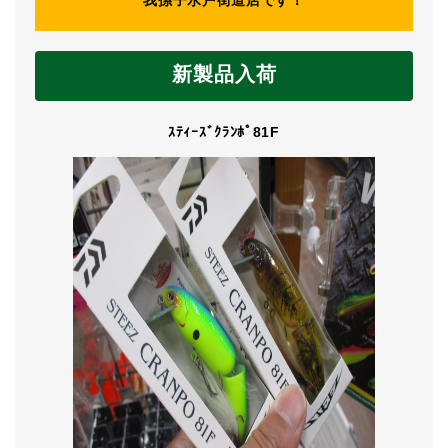
我孫子水戸街道店です！
新製品入荷
ｽﾃｨｰｽﾞｸﾗﾝﾎﾟ81F