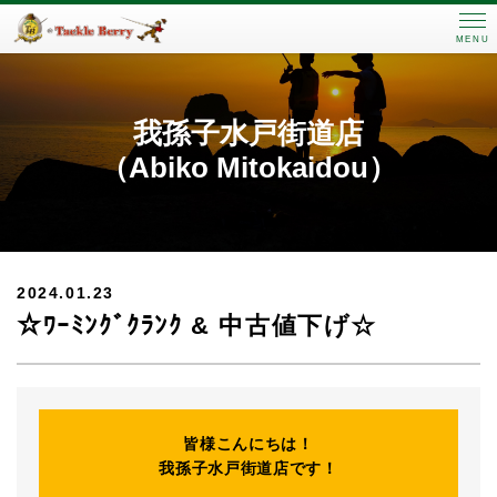
MENU
我孫子水戸街道店
（Abiko Mitokaidou）
2024.01.23
☆ﾜｰﾐﾝｸﾞｸﾗﾝｸ & 中古値下げ☆
皆様こんにちは！
我孫子水戸街道店です！