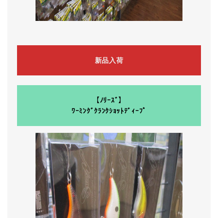
新品入荷
【ﾉﾘｰｽﾞ】
ﾜｰﾐﾝｸﾞｸﾗﾝｸｼｮｯﾄﾃﾞｨｰﾌﾟ