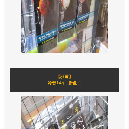
【邪道】
冷音14g 新色！