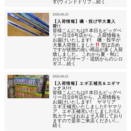
す(ウィンドドリフ…続く
2025.06.23
【入荷情報】磯・投げ竿大量入
荷!!
皆様こんにちは!! 本日もビッグベ
リー日立6号店から、入荷情報を
お届けいたします! 磯・投竿が
大量入荷致しました
型は古め
ですが状態の良い商品が多く入荷
致しました。 これから夏・秋に
かけてのサーフ・堤防からのシロ
ギス…続く
2025.06.21
【入荷情報】エギ王補充＆エギマ
ックス!!!
皆様こんにちは!! 本日もビッグベ
リー日立6号店から、入荷情報を
お届けいたします! ヤマリア
エギ王補充いたしました!! ヤマリ
ア、エギ王補充いたしました!!人
気カラーはおおよそ入荷しており
ますので是非ご来店ください!…
続く