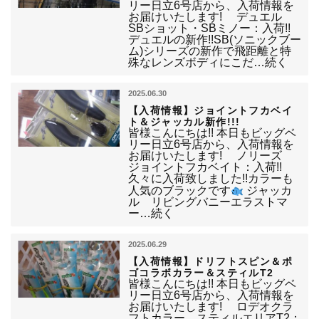
リー日立6号店から、入荷情報を
お届けいたします! デュエル
SBショット・SBミノー：入荷!!
デュエルの新作!!SB(ソニックブー
ム)シリーズの新作で飛距離と特
殊なレンズボディにこだ…続く
2025.06.30
【入荷情報】ジョイントフカベイ
ト＆ジャッカル新作!!!
皆様こんにちは!! 本日もビッグベ
リー日立6号店から、入荷情報を
お届けいたします! ノリーズ
ジョイントフカベイト：入荷!!
久々に入荷致しました!!カラーも
人気のブラックです
ジャッカ
ル リビングバニーエラストマ
ー…続く
2025.06.29
【入荷情報】ドリフトスピン＆ポ
ゴコラボカラー＆スティルT2
皆様こんにちは!! 本日もビッグベ
リー日立6号店から、入荷情報を
お届けいたします! ロデオクラ
フトカラー スティルエリアT2：