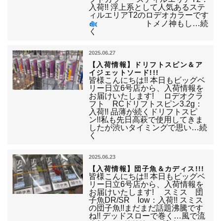
入荷!! 浮上系として人気あるステ
ィルエリアT2のロデオカラーです
トメノ神もし…続
く
2025.06.27
【入荷情報】ドリフトスピン＆ア
イジェットソード!!!
皆様こんにちは!! 本日もビッグベ
リー日立6号店から、入荷情報を
お届けいたします! ロデオクラ
フト RCドリフトスピン3.2g：
入荷!! 品薄が続くドリフトスピ
ン!!私も先日高萩で使用してきま
したが渋いタイミングで思い…続
く
2025.06.23
【入荷情報】団子魚＆カディス!!!
皆様こんにちは!! 本日もビッグベ
リー日立6号店から、入荷情報を
お届けいたします! スミス 団
子魚DR/SR low：入荷!! スミス
の団子魚!!まだまだ話題沸騰です
ね!! デッドスローで巻く…風で流