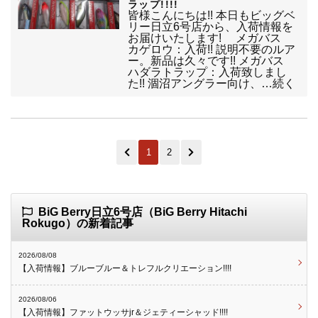
ラップ!!!!
皆様こんにちは!! 本日もビッグベ
リー日立6号店から、入荷情報を
お届けいたします! メガバス
カゲロウ：入荷!! 説明不要のルア
ー。新品は久々です!! メガバス
ハダラトラップ：入荷致しまし
た!! 涸沼アングラー向け、…続く
1
2
BiG Berry日立6号店（BiG Berry Hitachi
Rokugo）の新着記事
2026/08/08
【入荷情報】ブルーブルー＆トレフルクリエーション!!!!
2026/08/06
【入荷情報】ファットウッサjr＆ジェティーシャッド!!!!