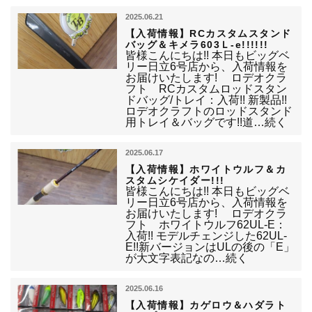
2025.06.21
【入荷情報】RCカスタムスタンド
バッグ＆キメラ603Ｌ-e!!!!!!
皆様こんにちは!! 本日もビッグベ
リー日立6号店から、入荷情報を
お届けいたします! ロデオクラ
フト RCカスタムロッドスタン
ドバッグ/トレイ：入荷!! 新製品!!
ロデオクラフトのロッドスタンド
用トレイ＆バッグです!!道…続く
2025.06.17
【入荷情報】ホワイトウルフ＆カ
スタムシケイダー!!!
皆様こんにちは!! 本日もビッグベ
リー日立6号店から、入荷情報を
お届けいたします! ロデオクラ
フト ホワイトウルフ62UL-E：
入荷!! モデルチェンジした62UL-
E!!新バージョンはULの後の「E」
が大文字表記なの…続く
2025.06.16
【入荷情報】カゲロウ＆ハダラト