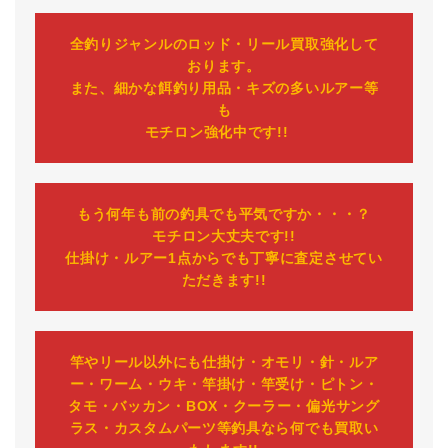
全釣りジャンルのロッド・リール買取強化して
おります。
また、細かな餌釣り用品・キズの多いルアー等
も
モチロン強化中です!!
もう何年も前の釣具でも平気ですか・・・？
モチロン大丈夫です!!
仕掛け・ルアー1点からでも丁寧に査定させてい
ただきます!!
竿やリール以外にも仕掛け・オモリ・針・ルア
ー・ワーム・ウキ・竿掛け・竿受け・ピトン・
タモ・バッカン・BOX・クーラー・偏光サング
ラス・カスタムパーツ等釣具なら何でも買取い