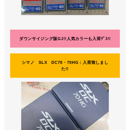
ダウンサイジング版GJ!!人気カラーも入荷ﾃﾞｽ!!
シマノ SLX DC70・70HG：入荷致しまし
た!!