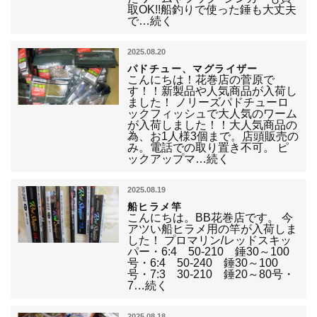
取OK!!船釣りで使った錘も大丈夫
で…続く
2025.08.20
パドチュー、マグライザー
こんにちは！花巻店の菅原で
す！！新製品や人気商品が入荷し
ました！ ノリーズパドチューロ
ックフィッシュで大人気のワーム
が入荷しました！！大人気商品の
為、お1人様3個まで。店頭販売の
み。電話での取り置き不可。 ピ
ックアップマ…続く
2025.08.19
船ヒラメ竿
こんにちは。BB花巻店です。 今
アツい船ヒラメ用の竿が入荷しま
した！ プロマリン/レッドスキッ
パー・6:4 50-210 錘30～100
号・6:4 50-240 錘30～100
号・7:3 30-210 錘20～80号・
7…続く
2025.08.18