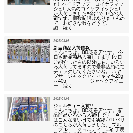
た!! ハイドアップ コイケフィッ
シュL 人気のコイケフィッシュL
が入荷しました!!全部で10色の入
荷です。個数制限はありませんの
で、お好きな数をどうぞ。 一
誠…続く
2025.08.08
新品商品入荷情報
こんにちは。BB花巻店です。 今
日も新品商品入荷してます!!今日
ご紹介したもの以外にも、いろい
ろ入荷してますので是非店頭にて
チェックしてくださいね。 ハヤ
ブサ ジャックアイマキマキ20g
～40g ジャックアイエ
ー…続く
2025.08.05
ジョルティー入荷!!
こんにちは。BB花巻店です。 新
品商品いろいろ入荷中です。今日
はこんな暑い日でも実績バリバリ
のこちらが入荷しました。 ブル
ーブルー ジョルティー15g 丁度