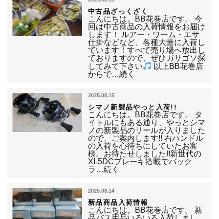
中古品ざっくざく
こんにちは。BB花巻店です。 今
回は中古商品の入荷情報をお届け
します！ ルアー・ワーム・エサ
仕掛などなど、各種大量に入荷し
ています！すべて売り場へ放出し
ておりますので、ぜひガサゴソ探
してみて下さい
以上BB花巻店
からで…続く
2025.08.15
シマノ新製品やっと入荷!!
こんにちは。BB花巻店です。 タ
イトルにもある通り、やっとシマ
ノの新製品のリールが入りました
ので、ご案内します!! 右ハンドル
の入荷を心待ちにしていたお客
様。お待たせしました!!新世代の
XI-5DCブレーキ搭載でバック
ラ…続く
2025.08.14
新品商品入荷情報
こんにちは。BB花巻店です。 新
品バス用品いろいろ入荷しまし