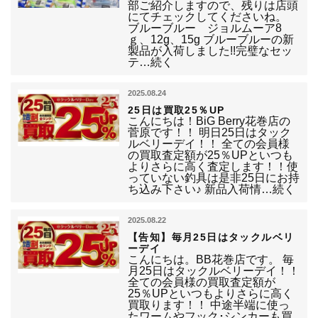
部ご紹介しますので、残りは店頭
にてチェックしてくださいね。
ブルーブルー ジョルムーア8
ｇ、12g、15g ブルーブルーの新
製品が入荷しました!!完璧なセッ
テ…続く
2025.08.24
25日は買取25％UP
こんにちは！BiG Berry花巻店の
菅原です！！ 明日25日はタック
ルベリーデイ！！ 全ての会員様
の買取査定額が25％UPといつも
よりさらに高く査定します！！使
っていない釣具は是非25日にお持
ち込み下さい♪ 新品入荷情…続く
2025.08.22
【告知】毎月25日はタックルベリ
ーデイ
こんにちは。BB花巻店です。 毎
月25日はタックルベリーデイ！！
全ての会員様の買取査定額が
25％UPといつもよりさらに高く
買取ります！！ 中途半端に使っ
たワームやフック･シンカーも買