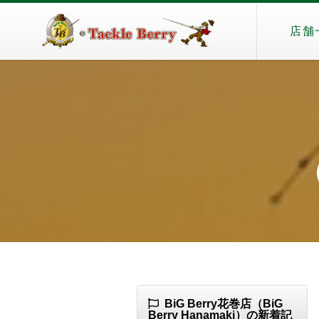
店舗
（
BiG Berry花巻店（BiG
Berry Hanamaki）の新着記