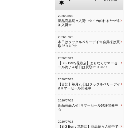
事
2026/08/08
新品商品続々入荷中☆イカ釣れるヤツ追
加入荷☆
2026/07/25
本日はタックルベリーデイ☆会員様は買
取25％UP☆
2026/07/24
【BiG Berry花巻店】まもなくサマーセ
ール終了＆明日は買取25％UP！
2026/07/23
【告知】毎月25日はタックルベリーデイ
&サマーセール開催中
2026/07/22
新品商品入荷!!サマーセール好評開催中
☆
2026/07/18
【BiG Berry 花巻店】商品続々入荷中で