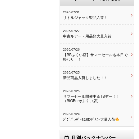
2026/07/31
リトルジャック製品入荷！
2026/07/27
中古ルアー・用品類大量入荷
2026/07/26
【BBふくい店】サマーセールも本日で
終わり！！
2026/07/25
新品商品入荷しました！！
2026/07/25
サマーセール開催中＆TBデー！！
（BiGBerryふくい店）
2026/07/24
ｼﾞｸﾞﾊﾟﾗﾊﾞｰﾁｶﾙﾛﾝｸﾞｽﾛｰ大量入荷
月別バックナンバー