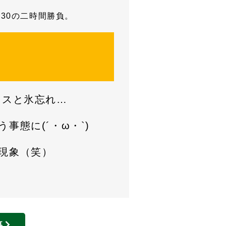
：30の二時間勝負。
クスと氷忘れ…
事態に(´・ω・`)
現象（笑）
事