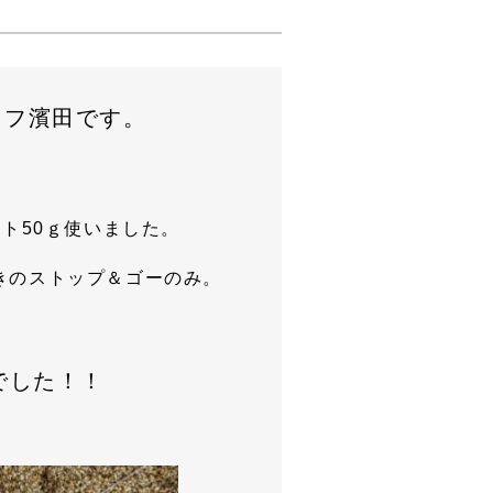
ッフ濱田です。
ト50ｇ使いました。
きのストップ＆ゴーのみ。
でした！！
）