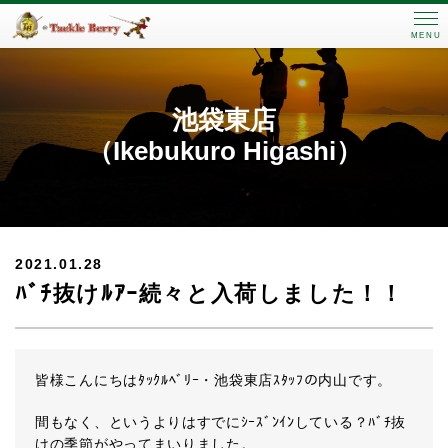
MENU
池袋東店
（Ikebukuro Higashi）
2021.01.28
ﾊﾞﾁ抜けﾙｱｰ続々と入荷しました！！
皆様こんにちはﾀｯｸﾙﾍﾞﾘｰ・池袋東店ｽﾀｯﾌの内山です。
間もなく、というよりはすでにｼｰｽﾞﾝｲﾝしている？ﾊﾞﾁ抜
けの季節がやってまいりました。