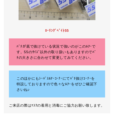
ﾛｰﾘﾝｸﾞﾍﾞｲﾄ55
ﾊﾞﾁが底で抜けている状況で強いのがこのﾙｱｰで
す。55のｻｲｽﾞ以外の取り扱いもありますのでﾊﾞ
ﾁの大きさに合わせて変更してみてください。
このほかにもｼｰﾊﾞｽﾙｱｰｺｰﾅｰにてﾊﾞﾁ抜けｺｰﾅｰを
特設しておりますので色々なﾙｱｰをぜひご確認下
さいね♪
ご来店の際はﾏｽｸの着用と消毒にご協力お願い致します。