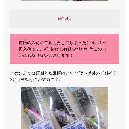
ﾚﾋﾞﾝﾐﾆ
前回の入荷にて即完売してしまったﾌﾞﾗﾋﾟﾝｶﾗｰ
再入荷です。ﾊﾞﾁ抜けに有効なｸﾘｱｶﾗｰ等このほ
かにも取り扱いございます！
このｻｲｽﾞでは圧倒的な飛距離とﾊﾞﾁﾊﾟﾀｰﾝ以外のﾍﾞｲﾄﾊﾟﾀｰ
ﾝにも有効なのが魅力です。