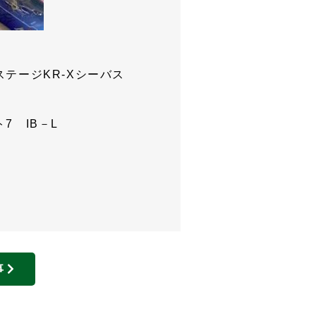
テージKR-Xシーバス
IB－L
事