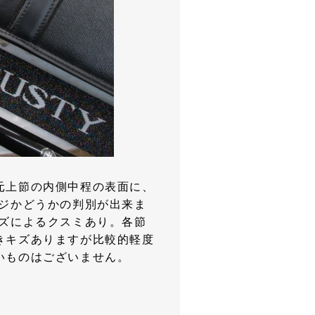
元上節の内側中程の表面に、
ージかどうかの判別が出来ま
キズによるクスミあり。各節
きキズありますが比較的軽度
いものはございません。