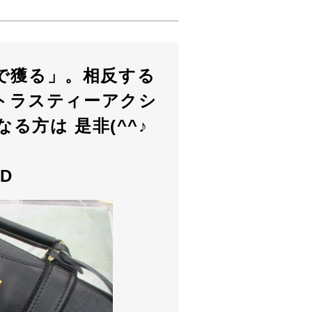
胴で獲る」。相反する
トラスティーアクシ
る方は 是非(^^♪
D