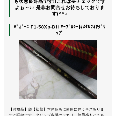
も状態良好品です!!これは要チェックです
よぉ～♪♪ 是非お問合せお待ちしておりま
す(^^♪
ﾊﾟｶﾞｰﾆ F1-58Xp-Dti ﾏｰﾌﾞﾙｼｰﾄ/ﾒﾀﾙﾌｫｱｸﾞﾘ
ｯﾌﾟ
【付属品】袋【状態】本体各所に使用に伴うキズありま
すが軽微です。グリップ各所のテカリ、使用感もとても