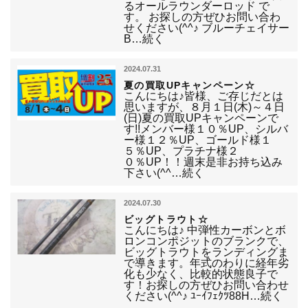
るオールラウンダーロッド で
す。 お探しの方ぜひお問い合わ
せください(^^♪ ブルーチェイサー
B…続く
2024.07.31
夏の買取UPキャンペーン☆
こんにちは♪皆様、ご存じだとは
思いますが、８月１日(木)～４日
(日)夏の買取UPキャンペーンで
す!!メンバー様１０％UP、シルバ
ー様１２％UP、ゴールド様１
５％UP、プラチナ様２
０％UP！！週末是非お持ち込み
下さい(^^…続く
2024.07.30
ビッグトラウト☆
こんにちは♪ 中弾性カーボンとボ
ロンコンポジットのブランクで、
ビッグトラウトをランディングま
で導きます。年式のわりに経年劣
化も少なく、比較的状態良子で
す！お探しの方ぜひお問い合わせ
ください(^^♪ ﾕｰｲﾌｪｸﾂ88H…続く