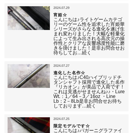
2024.07.29
宵姫☆
こんにちは♪ライトゲームカテゴ
リーのゲーム性を追求した宵姫華
シリーズがさらなる進化を遂げ生
まれ変わりました！大幅な軽量化
によって生み出される高次元の操
作性とクリアな反響感度性能に磨
きを掛けました！是非お問合せお
待ちしてお…続く
2024.07.27
進化した名作☆
こんにちは♪C40ハイブリッドチ
タンシャフト採用で進化した名作
『リカオン』が美品で入荷です！
これは見逃がせませんね♪♪・Lure
Wt.：1／64－3／16oz ・Line
Lb：2－8Lb是非お問合せお待ち
しております…続く
2024.07.25
限定モデルです☆
こんにちは♪パガーニグラファイ