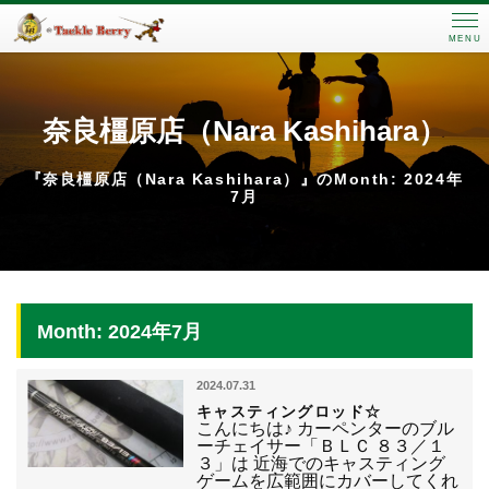
MENU
奈良橿原店（Nara Kashihara）
『奈良橿原店（Nara Kashihara）』のMonth: 2024年
7月
Month: 2024年7月
2024.07.31
キャスティングロッド☆
こんにちは♪ カーペンターのブル
ーチェイサー「ＢＬＣ ８３／１
３」は 近海でのキャスティング
ゲームを広範囲にカバーしてくれ