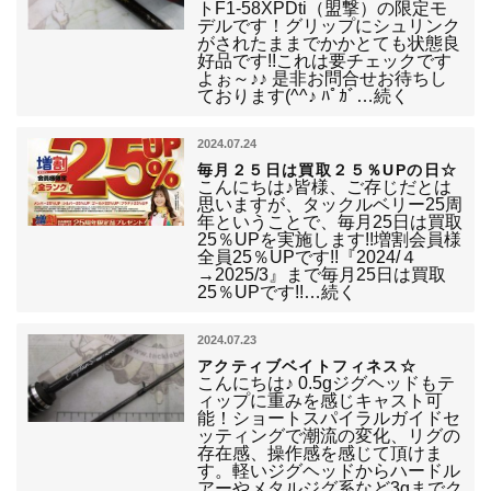
トF1-58XPDti（盟撃）の限定モ
デルです！グリップにシュリンク
がされたままでかかとても状態良
好品です!!これは要チェックです
よぉ～♪♪ 是非お問合せお待ちし
ております(^^♪ ﾊﾟｶﾞ…続く
2024.07.24
毎月２５日は買取２５％UPの日☆
こんにちは♪皆様、ご存じだとは
思いますが、タックルベリー25周
年ということで、毎月25日は買取
25％UPを実施します!!増割会員様
全員25％UPです!!『2024/４
→2025/3』まで毎月25日は買取
25％UPです!!…続く
2024.07.23
アクティブベイトフィネス☆
こんにちは♪ 0.5gジグヘッドもテ
ィップに重みを感じキャスト可
能！ショートスパイラルガイドセ
ッティングで潮流の変化、リグの
存在感、操作感を感じて頂けま
す。軽いジグヘッドからハードル
アーやメタルジグ系など3gまでク