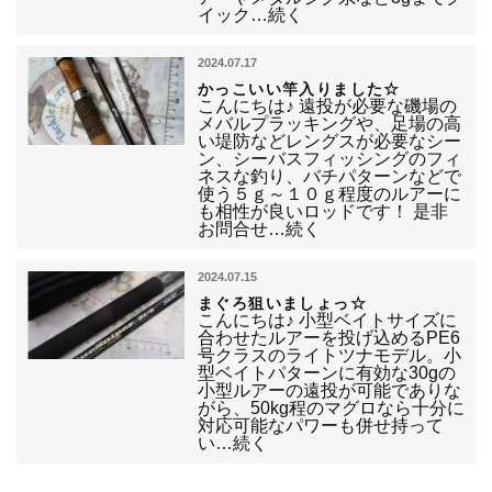
イック…続く
2024.07.17
かっこいい竿入りました☆
こんにちは♪ 遠投が必要な磯場の
メバルプラッキングや、足場の高
い堤防などレングスが必要なシー
ン、シーバスフィッシングのフィ
ネスな釣り、バチパターンなどで
使う５ｇ～１０ｇ程度のルアーに
も相性が良いロッドです！ 是非
お問合せ…続く
2024.07.15
まぐろ狙いましょっ☆
こんにちは♪ 小型ベイトサイズに
合わせたルアーを投げ込めるPE6
号クラスのライトツナモデル。小
型ベイトパターンに有効な30gの
小型ルアーの遠投が可能でありな
がら、50kg程のマグロなら十分に
対応可能なパワーも併せ持って
い…続く