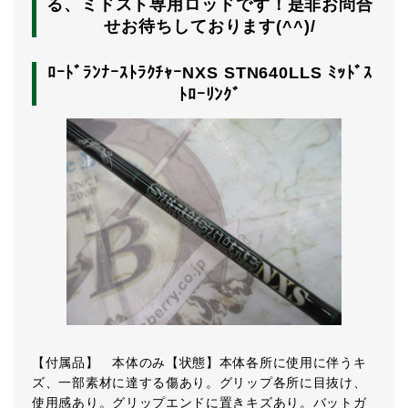
る、ミドスト専用ロッドです！是非お問合
せお待ちしております(^^)/
ﾛｰﾄﾞﾗﾝﾅｰｽﾄﾗｸﾁｬｰNXS STN640LLS ﾐｯﾄﾞｽ
ﾄﾛｰﾘﾝｸﾞ
【付属品】 本体のみ【状態】本体各所に使用に伴うキ
ズ、一部素材に達する傷あり。グリップ各所に目抜け、
使用感あり。グリップエンドに置きキズあり。バットガ