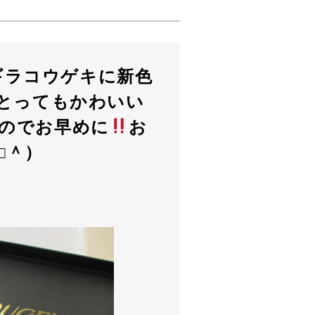
ギラコウゲキに新色
とってもかわいい
すのでお早めに
お
□＾）