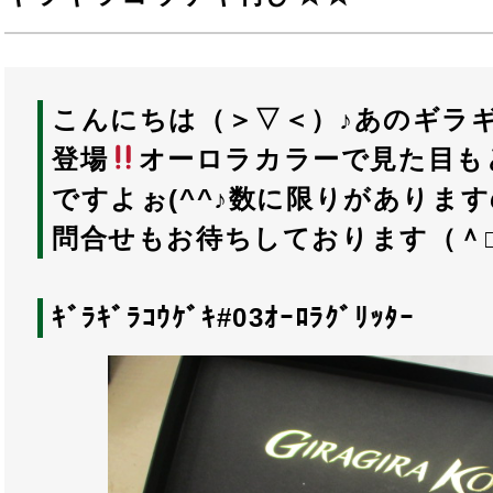
こんにちは（＞▽＜）♪あのギラ
登場
オーロラカラーで見た目も
ですよぉ(^^♪数に限りがありま
問合せもお待ちしております（＾
ｷﾞﾗｷﾞﾗｺｳｹﾞｷ#03ｵｰﾛﾗｸﾞﾘｯﾀｰ