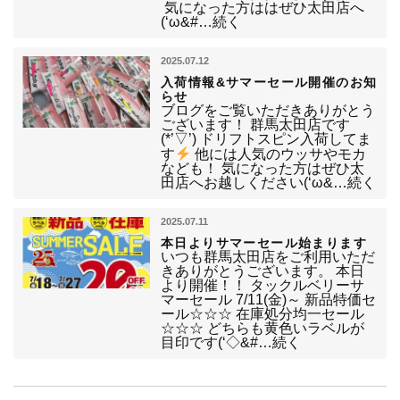
気になった方ははぜひ太田店へ
(‘ω&#…続く
2025.07.12
入荷情報&サマーセール開催のお知
らせ
ブログをご覧いただきありがとう
ございます！ 群馬太田店です
(*’▽’) ドリフトスピン入荷してま
す
他には人気のウッサやモカ
なども！ 気になった方はぜひ太
田店へお越しください(‘ω&…続く
2025.07.11
本日よりサマーセール始まります
いつも群馬太田店をご利用いただ
きありがとうございます。 本日
より開催！！ タックルベリーサ
マーセール 7/11(金)～ 新品特価セ
ール☆☆☆ 在庫処分均一セール
☆☆☆ どちらも黄色いラベルが
目印です(‘◇&#…続く