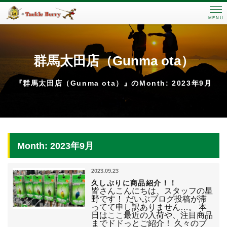
MENU
群馬太田店（Gunma ota）
『群馬太田店（Gunma ota）』のMonth: 2023年9月
Month: 2023年9月
2023.09.23
久しぶりに商品紹介！！
皆さんこんにちは、スタッフの星
野です！ だいぶブログ投稿が滞
ってて申し訳ありません…。 本
日はここ最近の入荷や、注目商品
までドドっとご紹介！ 久々のブ