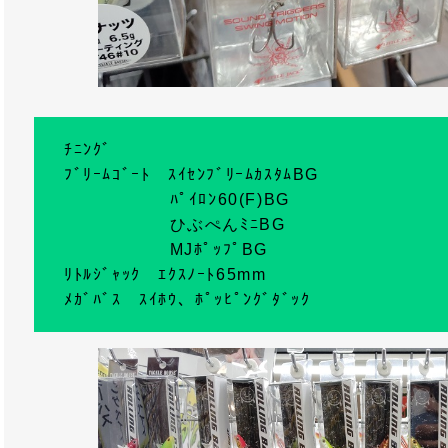
ﾁﾆﾝｸﾞ
ﾌﾞﾘｰﾑｺﾞｰﾄ ｽｲｾﾝﾌﾞﾘｰﾑｶｽﾀﾑBG
ﾊﾟｲﾛﾝ60(F)BG
ひぶぺんﾐﾆBG
MJﾎﾟｯﾌﾟBG
ﾘﾄﾙｼﾞｬｯｸ ｴｸｽﾉｰﾄ65mm
ﾒｶﾞﾊﾞｽ ｽｲﾎｳ、ﾎﾟｯﾋﾟﾝｸﾞﾀﾞｯｸ