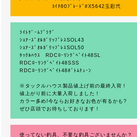
ﾖｲﾁ80ﾌﾞﾚｰﾄﾞ#X5642玉彩弐
ﾗｲﾄｹﾞｰﾑﾌﾟﾗｸﾞ
ｼｮｱｰｽﾞｵﾙｶﾞﾘｯﾌﾟﾚｽSOL43
ｼｮｱｰｽﾞｵﾙｶﾞﾘｯﾌﾟﾚｽSOL50
ﾀｯｸﾙﾊｳｽ RDCﾛｰﾘﾝｸﾞﾍﾞｲﾄ48SL
RDCﾛｰﾘﾝｸﾞﾍﾞｲﾄ48SSS
RDCﾛｰﾘﾝｸﾞﾍﾞｲﾄ48ﾎﾞﾄﾑﾁｭｰﾝ
※タックルハウス製品値上げ前の最終入荷！
値上がり前に大量入荷しました！
カラー多め!今ならお好きなお色が有るかも?
ぜひ店頭でお待ちしております！
使ってない釣具、不要な釣具ございませんか？