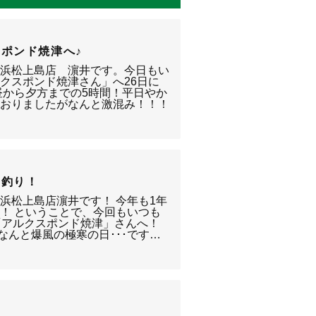
ポンド焼津へ♪
。浜松上島店 濵井です。今日もい
クスポンド焼津さん」へ26日に
昼から夕方までの5時間！平日やか
ておりましたがなんと激混み！！！
初釣り！
浜松上島店濵井です！ 今年も1年
！ ということで、今回もいつも
「アルクスポンド焼津」さんへ！
なんと爆風の極寒の日･･･です…