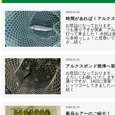
2026.01.30
時間があれば！アルクス
お世話になっております
つも通りですが実家「アル
行って来ました！ 今回は
ら余裕っしょ！と息巻い
さ…続く
2026.01.16
アルクスポンド焼津へ
お世話になっております。
よろしくお願いいたします
通りですが、14日に実家
レッツゴーしてきました♪ 
続く
2026.01.14
新品ルアーのご紹介！