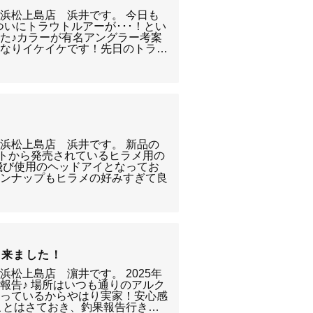
浜松上島店 浜井です。 今日も
ついにトラウトルアーが･･･！とい
た♪カラーが有名アングラー考案
かなりイケイケです！先日のトラ…
浜松上島店 浜井です。 新品の
フトから発売されているヒラメ用の
飛び使用のヘッドアイとなってお
インナップもヒラメの好みすぎて良
て来ました！
松上島店 濵井です。 2025年
報告♪ 場所はいつも通りのアルク
帰っているからやはり実家！安心感
ことはさておき、釣果報告行き…