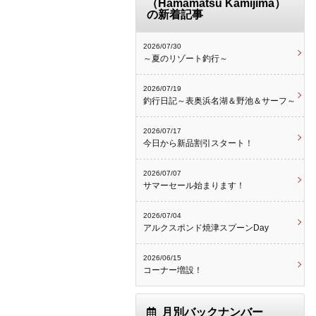
（Hamamatsu Kamijima）
の新着記事
2026/07/30
～夏のリゾート釣行～
2026/07/19
釣行日記～表奥浜名湖＆野池＆サーフ～
2026/07/17
今日から新品割引スタート！
2026/07/07
サマーセール始まります！
2026/07/04
アルクスポンド焼津スプーンDay
2026/06/15
コーナー増設！
月別バックナンバー