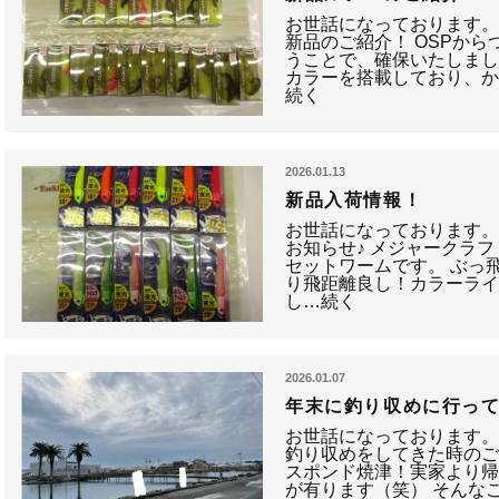
お世話になっております。
新品のご紹介！ OSPから
うことで、確保いたしまし
カラーを搭載しており、
続く
2026.01.13
新品入荷情報！
お世話になっております。
お知らせ♪ メジャークラ
セットワームです。 ぶっ
り飛距離良し！カラーラ
し…続く
2026.01.07
年末に釣り収めに行っ
お世話になっております。浜
釣り収めをしてきた時のご
スポンド焼津！実家より
が有ります（笑） そんな