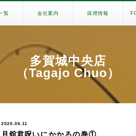
一覧
会社案内
採用情報
F
多賀城中央店
（Tagajo Chuo）
2026.06.11
月舘君呪いにかかるの巻①