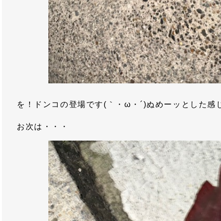
を！ドンコの登場です(｀・ω・´)ぬめーッとした
お次は・・・