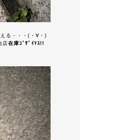
える・・・(・∀・)
当店
在庫ｺﾞｻﾞｲﾏｽ!!