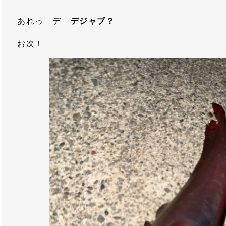
あれっ デ
デジャブ？
お次！