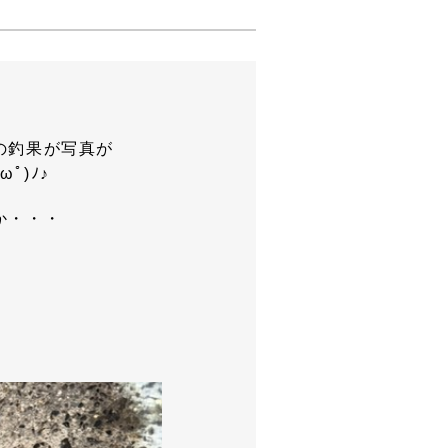
の釣果が写真が
ﾟ)ﾉ♪
か・・・