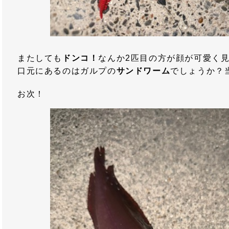
またしても
ドンコ！
なんか2匹目の方が顔が可愛く見
口元にあるのはガルプの
サンドワーム
でしょうか？
お次！