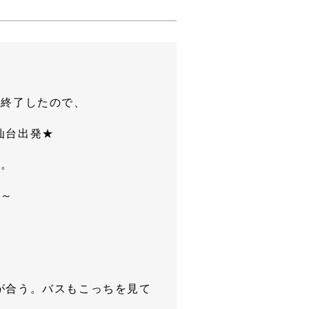
く終了したので、
仙台出発★
時。
着～
が合う。バスもこっちを見て