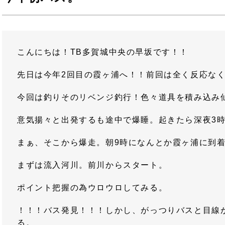
こんにちは！TB多賀城中央の早坂です！！
先日は今年2回目の霞ヶ浦へ！！前回は全く反応な
今回は釣りそのリベンジ釣行！色々道具を積み込み
意気揚々と出発するも途中で爆睡。起きたら深夜3
まぁ、そこから爆走。朝9時になんとか霞ヶ浦に到
まずは流入河川。前川からスタート。
ポイント把握の為ウロウロしてみる。
！！！バス発見！！！しかし、がっつりバスと目線
る。