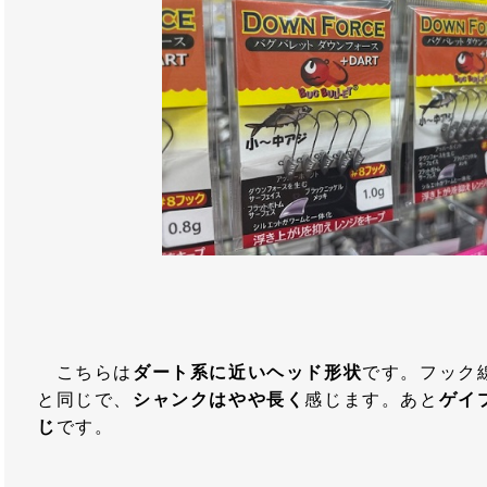
こちらは
ダート系に近いヘッド形状
です。フック
と同じで、
シャンクはやや長く
感じます。あと
ゲイ
じ
です。