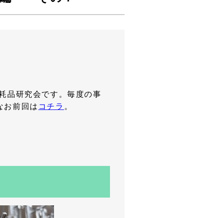
耗品研究会です。毎度の事
なお前回は
コチラ
。