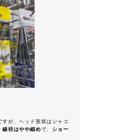
ですが、ヘッド形状はジャコ
。
線径はやや細め
で、
ショー