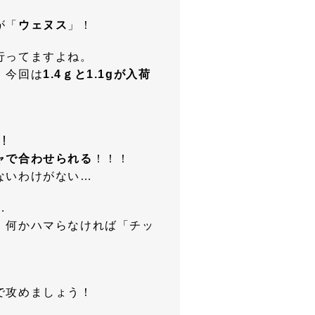
が「
ウェヌス
」！
行ってますよね。
！今回は
1.4ｇと1.1gが入荷
ﾉ！
ャで合わせられる
！！！
ないわけがない…
…
」何かハマらなければ「チッ
で攻めましょう！