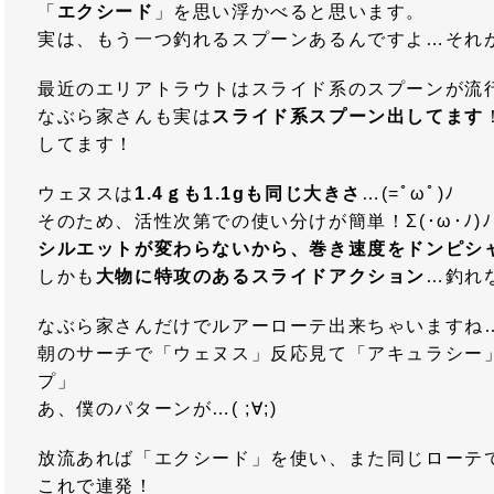
「
エクシード
」を思い浮かべると思います。
実は、もう一つ釣れるスプーンあるんですよ…それ
最近のエリアトラウトはスライド系のスプーンが流
なぶら家さんも実は
スライド系スプーン出してます
してます！
ウェヌスは
1.4ｇも1.1gも同じ大きさ
…(=ﾟωﾟ)ﾉ
そのため、活性次第での使い分けが簡単！Σ(･ω･ﾉ)
シルエットが変わらないから、巻き速度をドンピシ
しかも
大物に特攻のあるスライドアクション
…釣れ
なぶら家さんだけでルアーローテ出来ちゃいますね
朝のサーチで「ウェヌス」反応見て「アキュラシー
プ」
あ、僕のパターンが…( ;∀;)
放流あれば「エクシード」を使い、また同じローテ
これで連発！