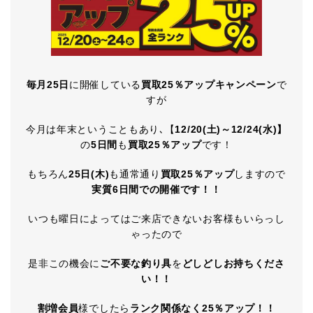
毎月25日
に開催している
買取25％アップキャンペーン
で
すが
今月は年末ということもあり､【
12/20(土)～12/24(水)】
の
5日間
も
買取25％アップ
です！
もちろん
25日(木)
も通常通り
買取25％アップ
しますので
実質6日間での開催です！！
いつも曜日によってはご来店できないお客様もいらっし
ゃったので
是非この機会に
ご不要な釣り具
を
どしどしお持ちくださ
い！！
割増会員
様でしたら
ランク関係なく25％アップ！！