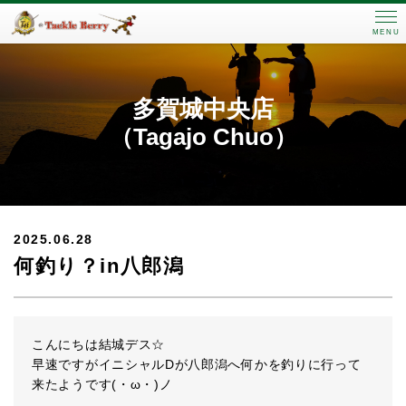
MENU
多賀城中央店
（Tagajo Chuo）
2025.06.28
何釣り？in八郎潟
こんにちは結城デス☆
早速ですがイニシャルDが八郎潟へ何かを釣りに行って
来たようです(・ω・)ノ