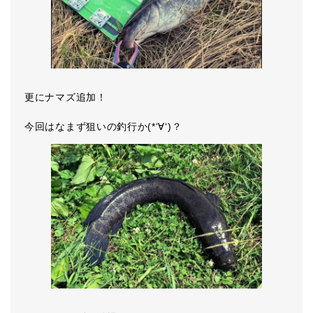
更にナマズ追加！
今回はなまず狙いの釣行か(*‘∀‘)？