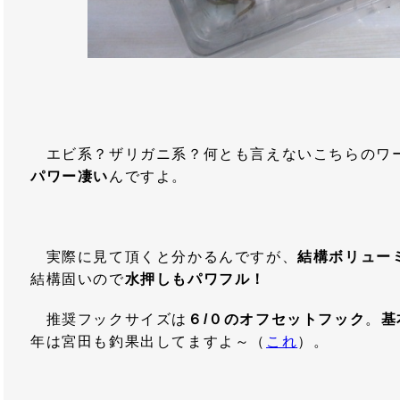
エビ系？ザリガニ系？何とも言えないこちらのワ
パワー凄い
んですよ。
実際に見て頂くと分かるんですが、
結構ボリュー
結構固いので
水押しもパワフル！
推奨フックサイズは
６/０のオフセットフック
。
基
年は宮田も釣果出してますよ～（
これ
）。