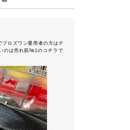
でプロズワン愛用者の方はテ
いのは売れ筋№1のコチラで