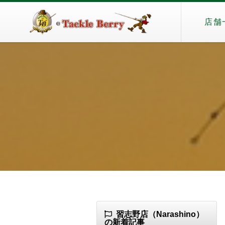
店舗
習志野店（Narashino）
の新着記事