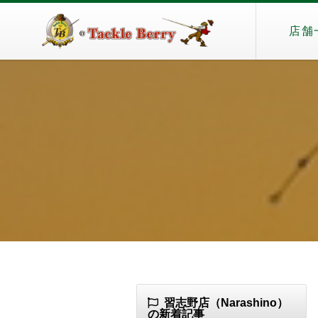
店舗
習志野店（Narashino）
の新着記事