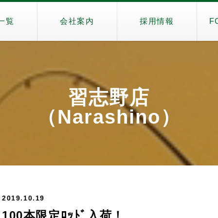
一覧
会社案内
採用情報
F
習志野店
（Narashino）
2019.10.19
100本限定ﾛｯﾄﾞ入荷！