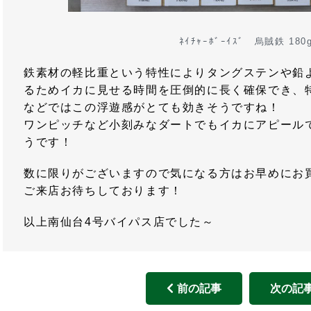
ﾈｲﾁｬｰﾎﾞｰｲｽﾞ 烏賊鉄 180
鉄素材の軽比重という特性によりタングステンや鉛
るためイカに見せる時間を圧倒的に長く確保でき、
などではこの浮遊感がとても効きそうですね！
ワンピッチなど小刻みなダートでもイカにアピール
うです！
数に限りがございますので気になる方はお早めにお買い
ご来店お待ちしております！
以上南仙台4号バイパス店でした～
前の記事
次の記