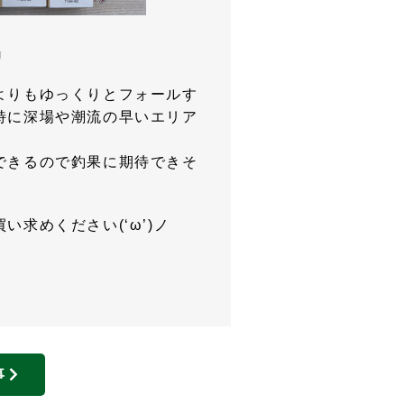
g
よりもゆっくりとフォールす
特に深場や潮流の早いエリア
できるので釣果に期待できそ
求めください(‘ω’)ノ
事