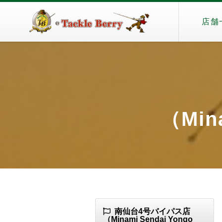
店舗
（Min
南仙台4号バイパス店
（Minami Sendai Yongo