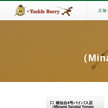
店舗
（Min
南仙台4号バイパス店
（Minami Sendai Yongo