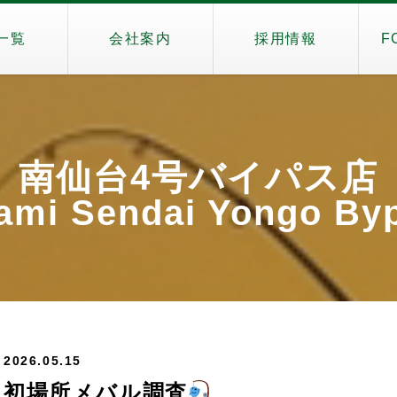
一覧
会社案内
採用情報
F
南仙台4号バイパス店
ami Sendai Yongo By
2026.05.15
初場所メバル調査