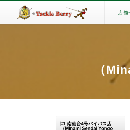
店舗
（Min
南仙台4号バイパス店
（Minami Sendai Yongo